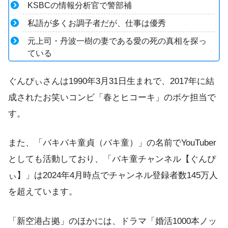
KSBCの情報分析官で警部補
私語が多くお調子者だが、仕事は優秀
元上司・丹波一樹の妻である愛の死の真相を探っ
ている
ぐんぴぃさんは1990年3月31日生まれで、2017年に結
成されたお笑いコンビ「春とヒコーキ」のボケ担当で
す。
また、「バキバキ童貞（バキ童）」の名前でYouTuber
としても活動しており、「バキ童チャンネル【ぐんぴ
ぃ】」は2024年4月時点でチャンネル登録者数145万人
を超えています。
「新空港占拠」のほかには、ドラマ「婚活1000本ノッ