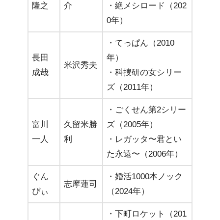
隆之
介
・絶メシロード（202
0年）
・てっぱん（2010
長田
年）
米沢秀夫
成哉
・科捜研の女シリー
ズ（2011年）
・ごくせん第2シリー
富川
久留米勝
ズ（2005年）
一人
利
・レガッタ〜君とい
た永遠〜（2006年）
ぐん
・婚活1000本ノック
志摩蓮司
ぴぃ
（2024年）
・下町ロケット（201