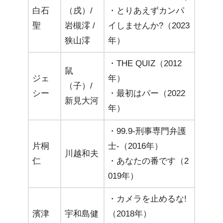
白石
（戌）/
・とりあえずカンパ
聖
岩槻澪 /
イしませんか?（2023
狭山澪
年）
・THE QUIZ（2012
鼠
ジェ
年）
（子）/
シー
・最初はパー（2022
新見大河
年）
・99.9-刑事専門弁護
片桐
士-（2016年）
川越和夫
仁
・あなたの番です（2
019年）
・カメラを止めるな!
濱津
宇和島健
（2018年）