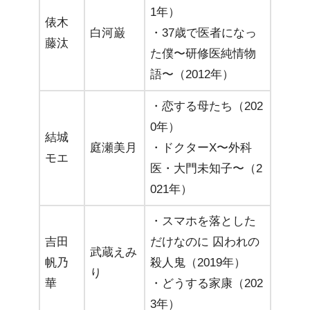
1年）
俵木
白河巌
・37歳で医者になっ
藤汰
た僕〜研修医純情物
語〜（2012年）
・恋する母たち（202
0年）
結城
庭瀬美月
・ドクターX〜外科
モエ
医・大門未知子〜（2
021年）
・スマホを落とした
吉田
だけなのに 囚われの
武蔵えみ
帆乃
殺人鬼（2019年）
り
華
・どうする家康（202
3年）