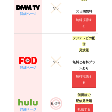
なし
30日間無料
詳細ページ
無料視聴す
る
フジテレビの配
信
見放題
なし
無料と有料プラ
詳細ページ
ンあり
無料視聴す
る
低価格で
配信見放題
配信中
詳細ページ
視聴する