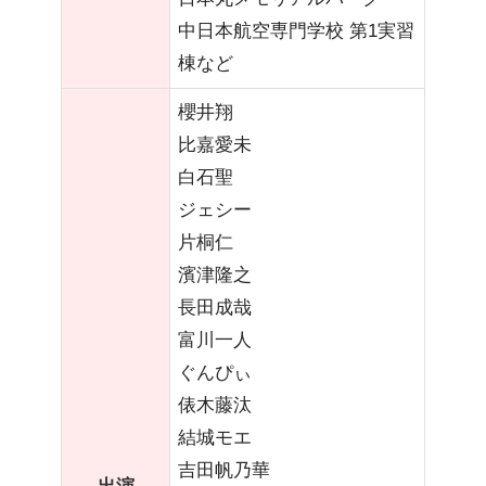
中日本航空専門学校 第1実習
棟など
櫻井翔
比嘉愛未
白石聖
ジェシー
片桐仁
濱津隆之
長田成哉
富川一人
ぐんぴぃ
俵木藤汰
結城モエ
吉田帆乃華