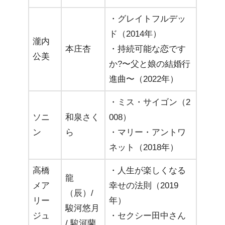
・グレイトフルデッ
ド（2014年）
瀧内
本庄杏
・持続可能な恋です
公美
か?〜父と娘の結婚行
進曲〜（2022年）
・ミス・サイゴン（2
ソニ
和泉さく
008）
ン
ら
・マリー・アントワ
ネット（2018年）
高橋
・人生が楽しくなる
龍
メア
幸せの法則（2019
（辰）/
リー
年）
駿河悠月
ジュ
・セクシー田中さん
/ 駿河蘭