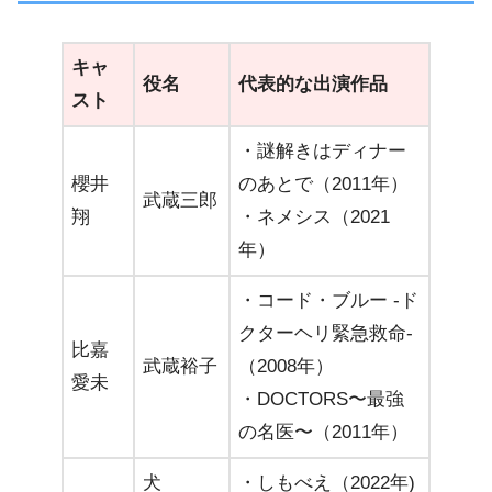
キャ
役名
代表的な出演作品
スト
・謎解きはディナー
櫻井
のあとで（2011年）
武蔵三郎
翔
・ネメシス（2021
年）
・コード・ブルー -ド
クターヘリ緊急救命-
比嘉
武蔵裕子
（2008年）
愛未
・DOCTORS〜最強
の名医〜（2011年）
犬
・しもべえ（2022年)