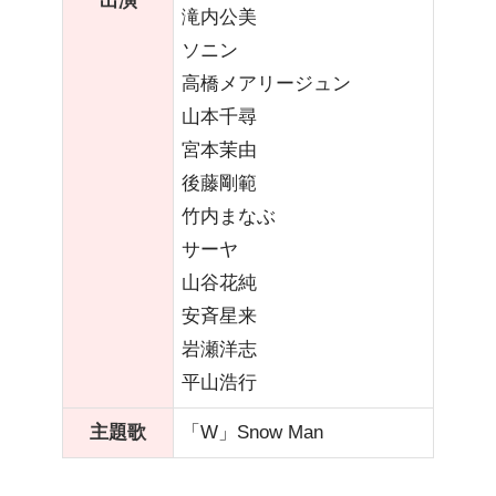
出演
滝内公美
ソニン
高橋メアリージュン
山本千尋
宮本茉由
後藤剛範
竹内まなぶ
サーヤ
山谷花純
安斉星来
岩瀬洋志
平山浩行
主題歌
「W」Snow Man