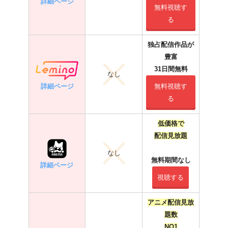
詳細ページ
無料視聴す
る
独占配信作品が
豊富
31日間無料
なし
詳細ページ
無料視聴す
る
低価格で
配信見放題
なし
無料期間なし
詳細ページ
視聴する
アニメ配信見放
題数
NO1