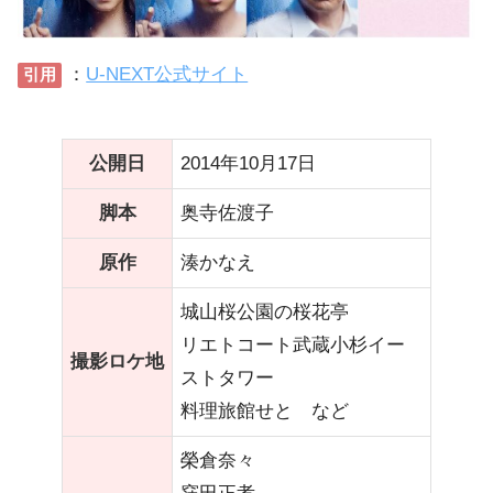
：
U-NEXT公式サイト
引用
公開日
2014年10月17日
脚本
奥寺佐渡子
原作
湊かなえ
城山桜公園の桜花亭
リエトコート武蔵小杉イー
撮影ロケ地
ストタワー
料理旅館せと など
榮倉奈々