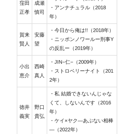
窪田
成瀬
・アンナチュラル（2018
正孝
慎司
年）
・今日から俺は!!（2018年）
賀来
安藤
・ニッポンノワールー刑事Y
賢人
望
の反乱ー（2019年）
・JIN−仁−（2009年）
小出
西崎
・ストロベリーナイト（201
恵介
真人
2年）
・私 結婚できないんじゃな
くて、しないんです（2016
徳井
野口
年）
義実
貴弘
・ケイ×ヤク―あぶない相棒
―（2022年）