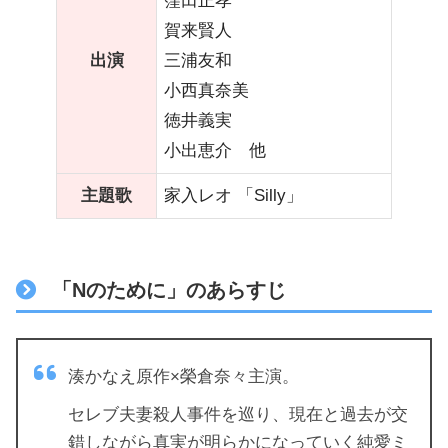
窪田正孝
賀来賢人
出演
三浦友和
小西真奈美
徳井義実
小出恵介 他
主題歌
家入レオ 「Silly」
「Nのために」のあらすじ
湊かなえ原作×榮倉奈々主演。
セレブ夫妻殺人事件を巡り、現在と過去が交
錯しながら真実が明らかになっていく純愛ミ