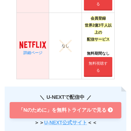
る
会員登録
世界2億3千人以
上の
配信サービス
なし
詳細ページ
無料期間なし
無料視聴す
る
U-NEXTで配信中
「Nのために」を無料トライアルで見る
＞＞
U-NEXT公式サイト
＜＜