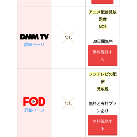
アニメ配信見放
題数
NO1
なし
30日間無料
詳細ページ
無料視聴す
る
フジテレビの配
信
見放題
なし
無料と有料プラ
詳細ページ
ンあり
無料視聴す
る