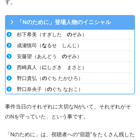
す。
「Nのために」登場人物のイニシャル
杉下希美（すぎした
の
ぞみ）
成瀬慎司（
な
るせ しんじ）
安藤望（あんどう
の
ぞみ）
西崎真人（
に
しざき まさと）
野口貴弘（
の
ぐち たかひろ）
野口奈央子（
の
ぐち なおこ）
事件当日のそれぞれに大切なNがいて、それぞれがそ
のNを守っていた、という事です。
「Nのために」は、視聴者への“宿題”をたくさん残した