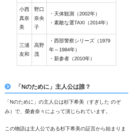
小西
野口
・天体観測（2002年）
真奈
奈央
・素敵な選TAXI（2014年）
美
子
・西部警察シリーズ（1979
三浦
高野
年～1984年）
友和
茂
・新参者（2010年）
「Nのために」主人公は誰？
「Nのために」の主人公は杉下希美（すぎした のぞ
み）で、榮倉奈々によって演じられています。
この物語は主人公である杉下希美の証言から始まりま