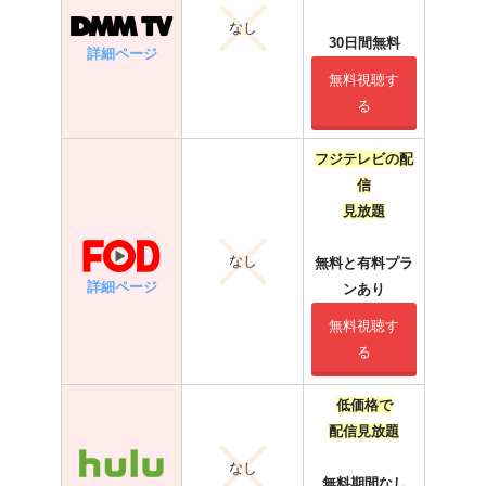
なし
30日間無料
詳細ページ
無料視聴す
る
フジテレビの配
信
見放題
なし
無料と有料プラ
詳細ページ
ンあり
無料視聴す
る
低価格で
配信見放題
なし
無料期間なし