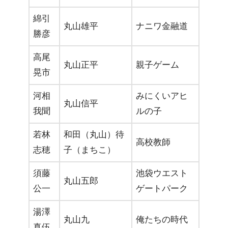
綿引
丸山雄平
ナニワ金融道
勝彦
高尾
丸山正平
親子ゲーム
晃市
河相
みにくいアヒ
丸山信平
我聞
ルの子
若林
和田（丸山）待
高校教師
志穂
子（まちこ）
須藤
池袋ウエスト
丸山五郎
公一
ゲートパーク
湯澤
丸山九
俺たちの時代
真伍