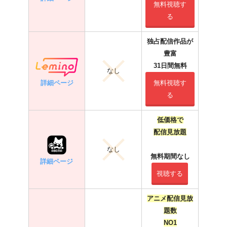
無料視聴す
る
独占配信作品が
豊富
31日間無料
なし
詳細ページ
無料視聴す
る
低価格で
配信見放題
なし
無料期間なし
詳細ページ
視聴する
アニメ配信見放
題数
NO1