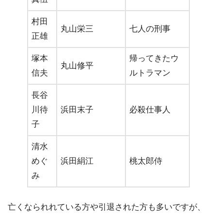
村田
丸山栄三
七人の刑事
正雄
塚本
帰ってきたウ
丸山修平
信夫
ルトラマン
長谷
川待
浜田末子
必殺仕事人
子
清水
めぐ
浜田絹江
桃太郎侍
み
亡くなられれている方や引退された方も多いですが、