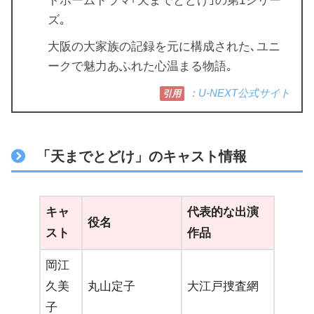
トホームドラマ｢天までとどけ｣の第1シリー
ズ｡
大阪の大家族の記録を元に構成された､ユニ
ークで魅力あふれた心温まる物語｡
：
U-NEXT公式サイト
引用
「天までとどけ」のキャスト情報
キャ
代表的な出演
役名
スト
作品
岡江
久美
丸山定子
大江戸捜査網
子