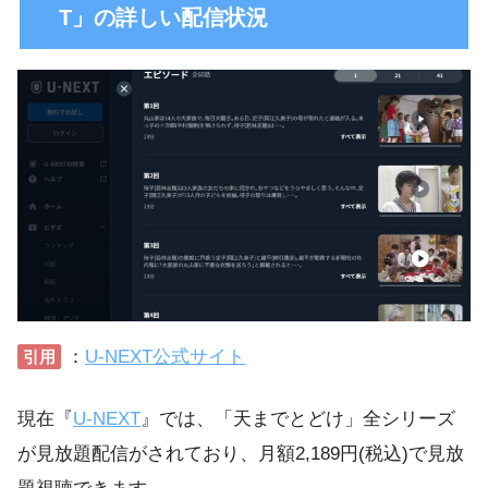
T」の詳しい配信状況
：
U-NEXT公式サイト
引用
現在『
U-NEXT
』では、「天までとどけ」全シリーズ
が見放題配信がされており、月額2,189円(税込)で見放