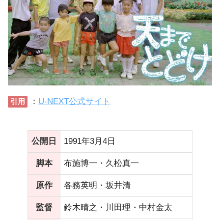
：
U-NEXT公式サイト
引用
公開日
1991年3月4日
脚本
布施博一・久松真一
原作
各務英明・坂井清
監督
鈴木晴之・川田理・中村金太