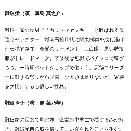
難破猛（演：満島 真之介
）
難破一家の長男で「カリスマヤンキー」と呼ばれる最
強キャラクター。城南高校時代に関東制覇を成し遂げ
た伝説的存在。金髪のリーゼント、三白眼、黒い特攻
服がトレードマーク。卒業後は無職でパチンコで稼ぎ
つつ、一時期ペットショップで働くも、悪徳ブリーダ
ーに対する怒りから辞職。少々頭は足りないが、家族
を大切にする心優しい性格。
難破吟子（演：原 菜乃華）
難破家の長女で剛の妹。金髪の中学生で着ぐるみが好
き。難破兄弟の威を借りて言い寄られることを拒む。