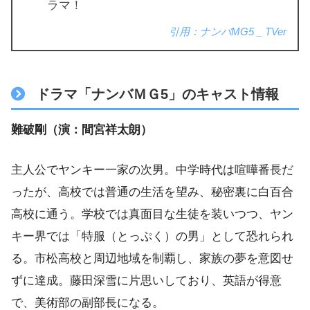
ラマ！
引用：ナンバMG5 _ TVer
ドラマ「ナンバＭＧ5」のキャスト情報
難破剛（演：間宮祥太朗）
主人公でヤンキー一家の次男。中学時代は喧嘩番長だ
ったが、高校では普通の生活を望み、秘密裏に白百合
高校に通う。学校では真面目な生徒を装いつつ、ヤン
キー界では「特服（とっぷく）の男」として恐れられ
る。市松高校と周辺地域を制覇し、家族の夢を意図せ
ずに達成。藤田深雪に片思いしており、英語が得意
で、美術部の副部長になる。