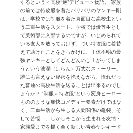
するという＜高校“逆”デビュー＞物語。 家族
の前では特攻服を着たバリバリのヤンキー剛
は、学校では制服を着た真面目な高校生とい
う二重生活をスタート。学校では優等生とし
て美術部に入部するのですが、いじめられて
いる友人を放っておけず、つい特攻服に着替
えて助けたことをきっかけに、正体不明の最
強ヤンキーとしてどんどんのし上がってしま
うという波瀾（はらん）万丈なストーリー。
誰にも言えない秘密を抱えながら、憧れだっ
た普通の高校生活を送ることは出来るのでし
ょうか？ “制服⇔特攻服”という変身ヒーロー
もののような痛快コメディー要素だけではな
く、二重生活から生じる人間関係の亀裂、そ
して苦悩…。しかしそこから生まれる友情・
家族愛までを描く全く新しい青春ヤンキード