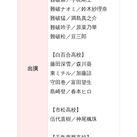
難破ナオミ／鈴木紗理奈
難破猛／満島真之介
難破吟子／原菜乃華
難破松／豆三郎
【白百合高校】
藤田深雪／森川葵
出演
東ミチル／加藤諒
守田巻／富田望生
島崎登／春本ヒロ
【市松高校】
伍代直樹／神尾楓珠