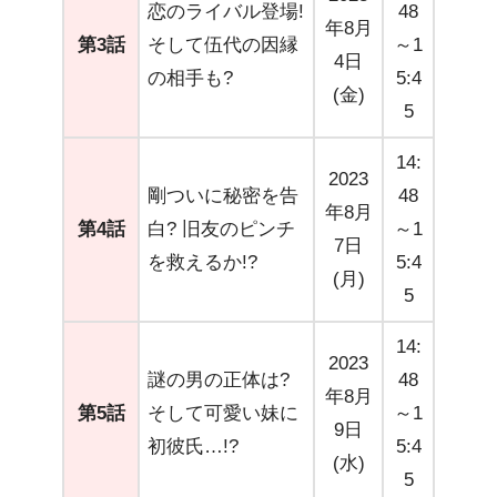
恋のライバル登場!
48
年8月
第3話
そして伍代の因縁
～1
4日
の相手も?
5:4
(金)
5
14:
2023
剛ついに秘密を告
48
年8月
第4話
白? 旧友のピンチ
～1
7日
を救えるか!?
5:4
(月)
5
14:
2023
謎の男の正体は?
48
年8月
第5話
そして可愛い妹に
～1
9日
初彼氏…!?
5:4
(水)
5