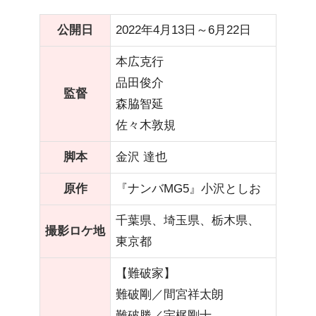
公開日
2022年4月13日～6月22日
本広克行
品田俊介
監督
森脇智延
佐々木敦規
脚本
金沢 達也
原作
『ナンバMG5』小沢としお
千葉県、埼玉県、栃木県、
撮影ロケ地
東京都
【難破家】
難破剛／間宮祥太朗
難破勝／宇梶剛士