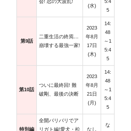
会! 恋の大波乱!
5:4
(水)
5
14:
2023
48
二重生活の終焉…
年8月
第9話
～1
崩壊する最強一家!
17日
5:4
(木)
5
14:
2023
48
ついに最終回! 難
年8月
第10話
～1
破剛、最後の決断
21日
5:4
(月)
5
全開バリバリでア
な
特別編
リガト編!愛犬・松
なし