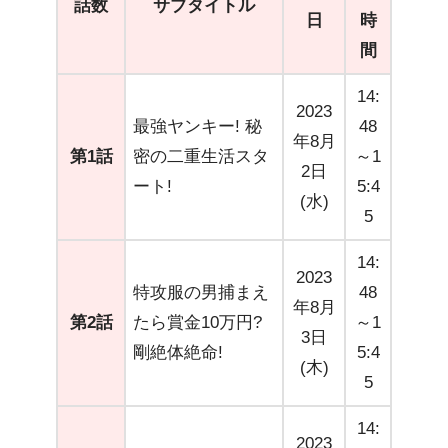
話数
サブタイトル
日
時
間
14:
2023
最強ヤンキー! 秘
48
年8月
第1話
密の二重生活スタ
～1
2日
ート!
5:4
(水)
5
14:
2023
特攻服の男捕まえ
48
年8月
第2話
たら賞金10万円?
～1
3日
剛絶体絶命!
5:4
(木)
5
14:
2023