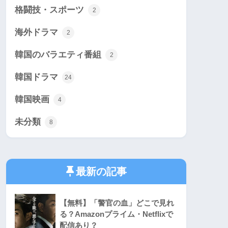
格闘技・スポーツ
2
海外ドラマ
2
韓国のバラエティ番組
2
韓国ドラマ
24
韓国映画
4
未分類
8
最新の記事
【無料】「警官の血」どこで見れ
る？Amazonプライム・Netflixで
配信あり？