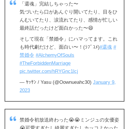
「還魂」完結しちゃった〜
気づいたら口があんぐり開いてたり、目をひ
んむいてたり、涙流れてたり、感情が忙しい
最終話だったけど面白かった〜😄
そして現在「禁婚令」にハマってます。これ
も時代劇だけど、面白い〜！(ﾗﾌﾞｺﾒ)
#還魂
#
禁婚令
#AlchemyOfSouls
#TheForbiddenMarriage
pic.twitter.com/hRYGnc1lcj
— ﾔｯｻﾝ / Yasu (@Oownueahc30)
January 9,
2023
禁婚令初放送終わった😭😭ミンジュの女優姿
😭可愛すぎたし綺麗すぎたしカッコよかった