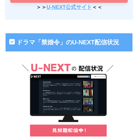
＞＞
U-NEXT公式サイト
＜＜
ドラマ「禁婚令」のU-NEXT配信状況