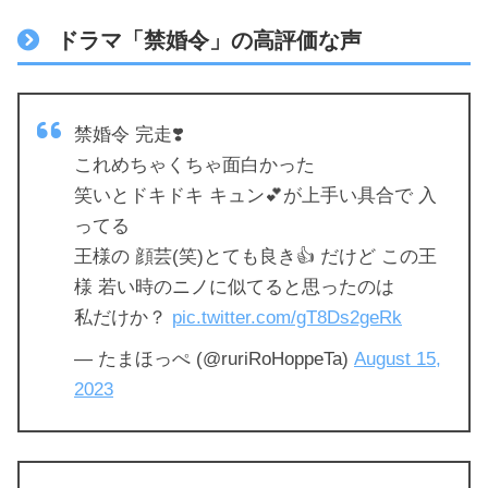
ドラマ「禁婚令」の高評価な声
禁婚令 完走❣️
これめちゃくちゃ面白かった
笑いとドキドキ キュン💕が上手い具合で 入
ってる
王様の 顔芸(笑)とても良き👍 だけど この王
様 若い時のニノに似てると思ったのは
私だけか？
pic.twitter.com/gT8Ds2geRk
— たまほっぺ (@ruriRoHoppeTa)
August 15,
2023