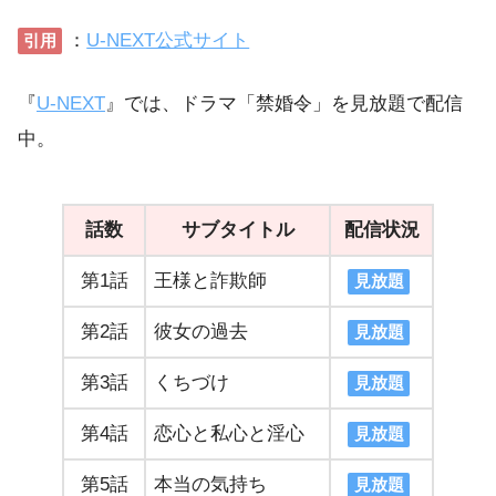
：
U-NEXT公式サイト
引用
『
U-NEXT
』では、ドラマ「禁婚令」を見放題で配信
中。
話数
サブタイトル
配信状況
第1話
王様と詐欺師
見放題
第2話
彼女の過去
見放題
第3話
くちづけ
見放題
第4話
恋心と私心と淫心
見放題
第5話
本当の気持ち
見放題