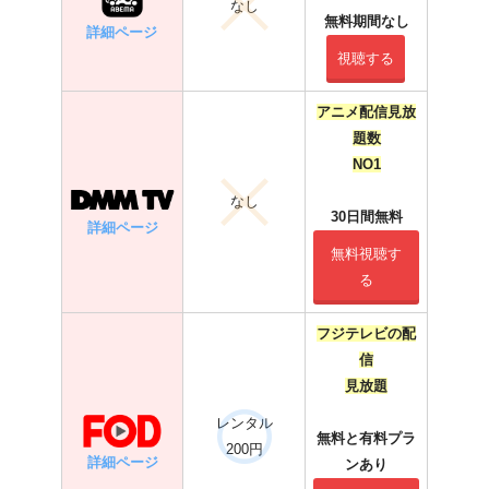
なし
無料期間なし
詳細ページ
視聴する
アニメ配信見放
題数
NO1
なし
30日間無料
詳細ページ
無料視聴す
る
フジテレビの配
信
見放題
レンタル
無料と有料プラ
200円
詳細ページ
ンあり