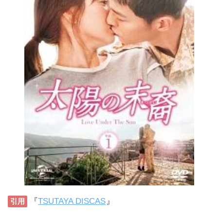
『
TSUTAYA DISCAS
』
引用