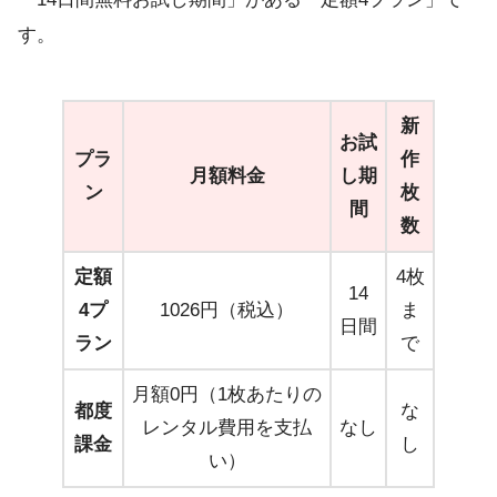
す。
新
お試
プラ
作
月額料金
し期
ン
枚
間
数
定額
4枚
14
4プ
1026円（税込）
ま
日間
ラン
で
月額0円（1枚あたりの
都度
な
レンタル費用を支払
なし
課金
し
い）