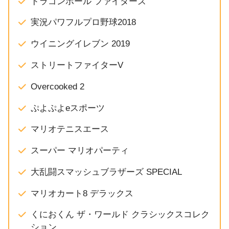
ドラゴンボール ファイターズ
実況パワフルプロ野球2018
ウイニングイレブン 2019
ストリートファイターV
Overcooked 2
ぷよぷよeスポーツ
マリオテニスエース
スーパー マリオパーティ
大乱闘スマッシュブラザーズ SPECIAL
マリオカート8 デラックス
くにおくん ザ・ワールド クラシックスコレク
ション