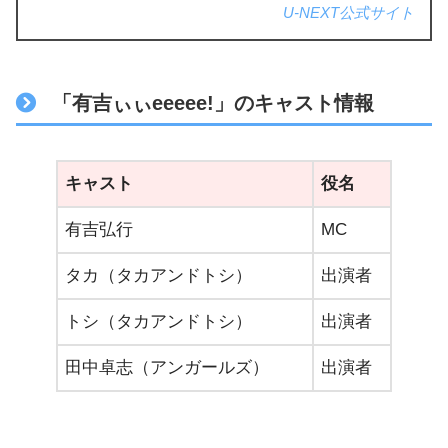
U-NEXT公式サイト
「有吉ぃぃeeeee!」のキャスト情報
キャスト
役名
有吉弘行
MC
タカ（タカアンドトシ）
出演者
トシ（タカアンドトシ）
出演者
田中卓志（アンガールズ）
出演者