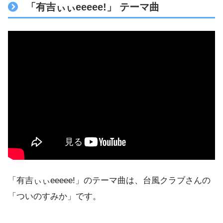
「有吉ぃぃeeeee!」 テーマ曲
「有吉ぃぃeeeee!」のテーマ曲は、台風クラブさんの
「ついのすみか」です。