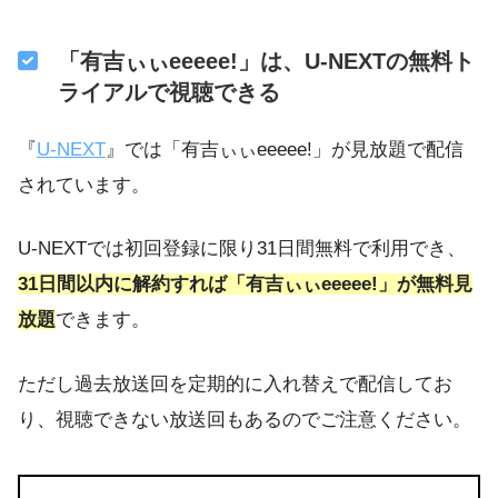
「有吉ぃぃeeeee!」は、U-NEXTの無料ト
ライアルで視聴できる
『
U-NEXT
』では「有吉ぃぃeeeee!」が見放題で配信
されています。
U-NEXTでは初回登録に限り31日間無料で利用でき、
31日間以内に解約すれば「有吉ぃぃeeeee!」が無料見
放題
できます。
ただし過去放送回を定期的に入れ替えで配信してお
り、視聴できない放送回もあるのでご注意ください。