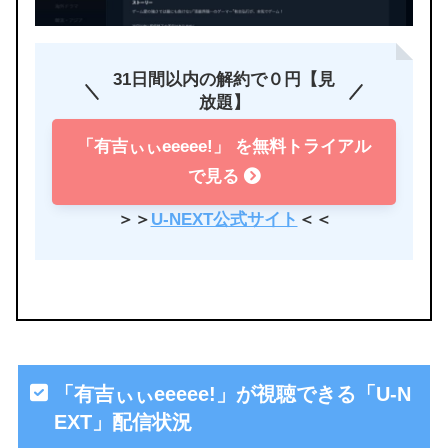
31日間以内の解約で０円【見
放題】
「有吉ぃぃeeeee!」 を無料トライアル
で見る
＞＞
U-NEXT公式サイト
＜＜
「有吉ぃぃeeeee!」が視聴できる「U-N
EXT」配信状況