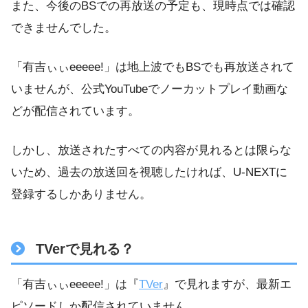
また、今後のBSでの再放送の予定も、現時点では確認
できませんでした。
「有吉ぃぃeeeee!」は地上波でもBSでも再放送されて
いませんが、公式YouTubeでノーカットプレイ動画な
どが配信されています。
しかし、放送されたすべての内容が見れるとは限らな
いため、過去の放送回を視聴したければ、U-NEXTに
登録するしかありません。
TVerで見れる？
「有吉ぃぃeeeee!」は『
TVer
』で見れますが、最新エ
ピソードしか配信されていません。