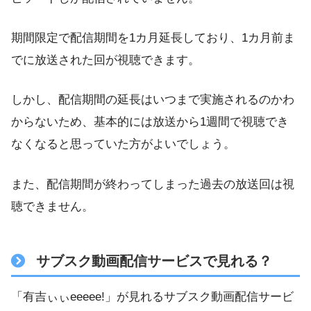
期間限定で配信期間を1カ月延長しており、1カ月前ま
でに放送された回が視聴できます。
しかし、配信期間の延長はいつまで実施されるのかわ
からないため、基本的には放送から1週間で視聴でき
なくなると思っていた方がよいでしょう。
また、配信期間が終わってしまった過去の放送回は視
聴できません。
サブスク動画配信サービスで見れる？
「有吉ぃぃeeeee!」が見れるサブスク動画配信サービ