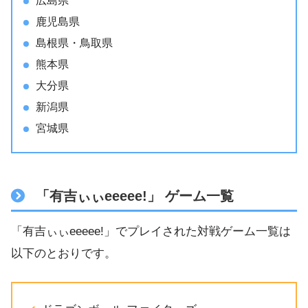
鹿児島県
島根県・鳥取県
熊本県
大分県
新潟県
宮城県
「有吉ぃぃeeeee!」 ゲーム一覧
「有吉ぃぃeeeee!」でプレイされた対戦ゲーム一覧は
以下のとおりです。