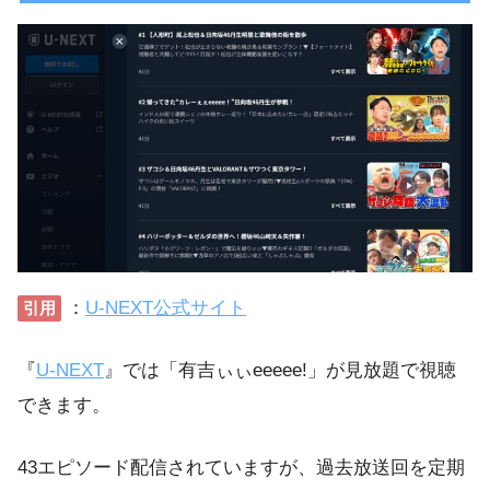
：
U-NEXT公式サイト
引用
『
U-NEXT
』では「有吉ぃぃeeeee!」が見放題で視聴
できます。
43エピソード配信されていますが、過去放送回を定期