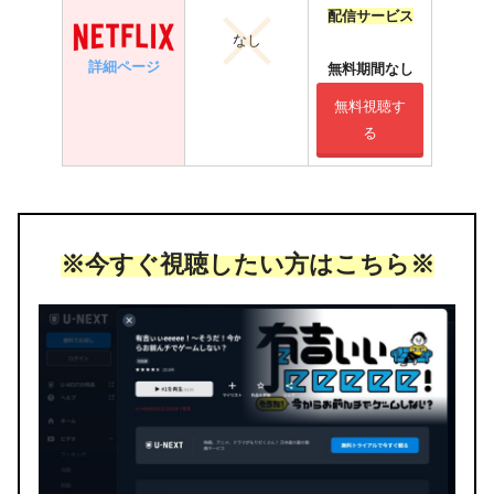
配信サービス
なし
詳細ページ
無料期間なし
無料視聴す
る
※今すぐ視聴したい方はこちら※