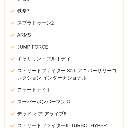
鉄拳7
スプラトゥーン2
ARMS
JUMP FORCE
キャサリン・フルボディ
ストリートファイター 30th アニバーサリーコ
レクション インターナショナル
フォートナイト
スーパーボンバーマン R
デッド オア アライブ6
ストリートファイターII’ TURBO -HYPER