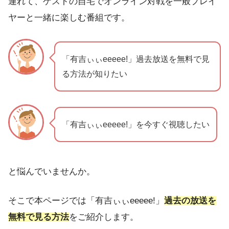
連れて、ゲストの自宅でオンライン対戦を一般プレイ
ヤーと一緒に楽しむ番組です。
「有吉ぃぃeeeee!」過去放送を無料で見
る方法が知りたい
「有吉ぃぃeeeee!」を今すぐ視聴したい
と悩んでいませんか。
そこで本ページでは「有吉ぃぃeeeee!」
過去の放送を
無料で見る方法
をご紹介します。