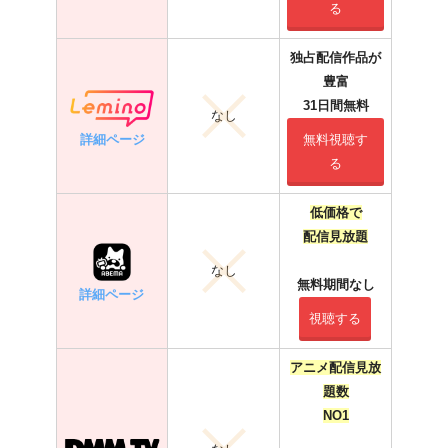
る
独占配信作品が
豊富
31日間無料
なし
詳細ページ
無料視聴す
る
低価格で
配信見放題
なし
無料期間なし
詳細ページ
視聴する
アニメ配信見放
題数
NO1