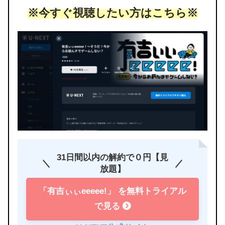
※今すぐ視聴したい方はこちら※
31日間以内の解約で０円【見
放題】
「有吉ぃぃeeeee!」 を無料トライアル
で見る