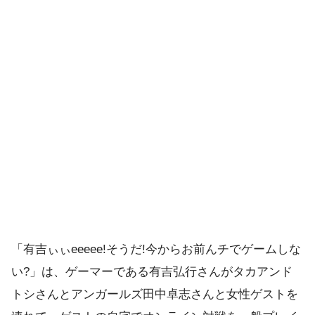
「有吉ぃぃeeeee!そうだ!今からお前んチでゲームしな
い?」は、ゲーマーである有吉弘行さんがタカアンド
トシさんとアンガールズ田中卓志さんと女性ゲストを