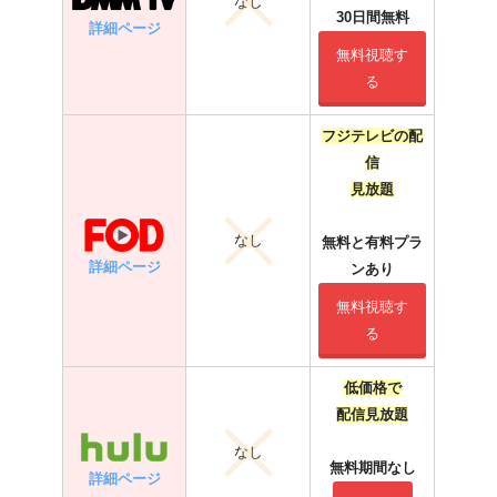
なし
30日間無料
詳細ページ
無料視聴す
る
フジテレビの配
信
見放題
なし
無料と有料プラ
詳細ページ
ンあり
無料視聴す
る
低価格で
配信見放題
なし
無料期間なし
詳細ページ