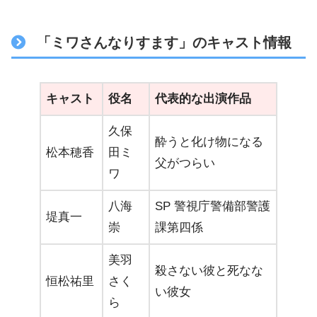
「ミワさんなりすます」のキャスト情報
キャスト
役名
代表的な出演作品
久保
酔うと化け物になる
松本穂香
田ミ
父がつらい
ワ
八海
SP 警視庁警備部警護
堤真一
崇
課第四係
美羽
殺さない彼と死なな
恒松祐里
さく
い彼女
ら