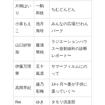
片桐はい
一駒
ちむどんどん
り
和枝
小泉もえ
池月
みんなの広場だ!わん
こ
海玲
パーク
ラジエーションハウ
山口紗弥
藤浦
ス〜放射線科の診断
加
華純
レポート〜
伊藤万理
五十
サマーフィルムにの
華
嵐凛
って
越乃
14ヶ月〜妻が子供に
高岡早紀
彩梅
還っていく〜
Rei
ゆき
タモリ倶楽部