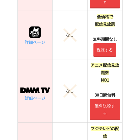
る
低価格で
配信見放題
なし
無料期間なし
詳細ページ
視聴する
アニメ配信見放
題数
NO1
なし
30日間無料
詳細ページ
無料視聴す
る
フジテレビの配
信