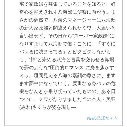
宅で家政婦を募集していることを知ると、好
奇心を抑えきれず八海邸に偵察に向かう。ま
さかの偶然で、八海のマネージャーに八海邸
の新人家政婦と間違えられたミワ。人違いと
言い出せず、その日から“スーパー家政婦”に
なりすまして八海邸で働くことに。「すぐに
バレるに決まってる」とビクビクしながら
も、“神”と崇める八海と言葉を交わせる職場
で夢のような“圧倒的ロマンス”に身を焦がす
ミワ。垣間見える八海の素顔の尊さに、ます
ます夢中になっていく。度重なる身バレの危
機をなんとか乗り切っていたものの、ある日
ついに、ミワがなりすました当の本人・美羽
(みわ)さくらが姿を現し―
NHK公式サイト