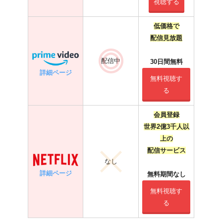
視聴する
低価格で
配信見放題
配信中
30日間無料
詳細ページ
無料視聴す
る
会員登録
世界2億3千人以
上の
配信サービス
なし
詳細ページ
無料期間なし
無料視聴す
る