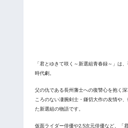
「君とゆきて咲く～新選組青春録～」は、
時代劇。
父の仇である長州藩士への復讐心を抱く深
ころのない凄腕剣士・鎌切大作の友情や、
た新選組の物語です。
仮面ライダー俳優や2.5次元俳優など、