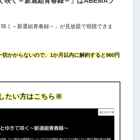
咲く～新選組青春録～」はABEMAプ
て咲く～新選組青春録～」が見放題で視聴できま
一切かからないので、1か月以内に解約すると960円
したい方はこちら※