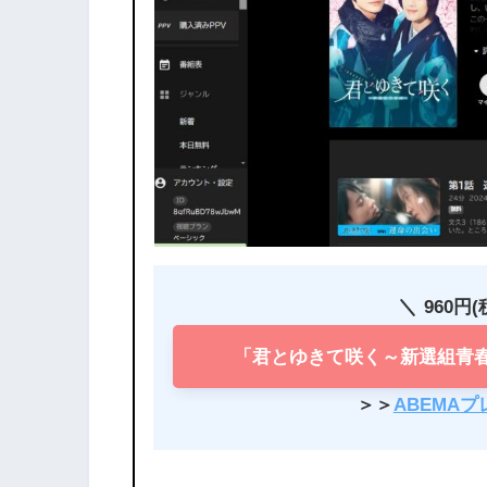
960円
「君とゆきて咲く～新選組青春
＞＞
ABEMA