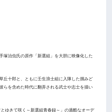
手塚治虫氏の原作「新選組」を大胆に映像化した
草丘十郎と、ともに壬生浪士組に入隊した掴みど
彼らを含めた時代に翻弄される武士や志士を描い
「君とゆきて咲く～新選組青春録～」の過酷なオーデ