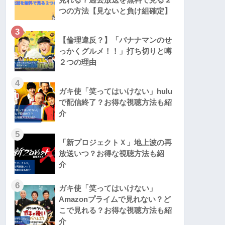
つの方法【見ないと負け組確定】
3
【倫理違反？】「バナナマンのせ
っかくグルメ！！」打ち切りと噂
２つの理由
4
ガキ使「笑ってはいけない」hulu
で配信終了？お得な視聴方法も紹
介
5
「新プロジェクトＸ」地上波の再
放送いつ？お得な視聴方法も紹
介
6
ガキ使「笑ってはいけない」
Amazonプライムで見れない？ど
こで見れる？お得な視聴方法も紹
介