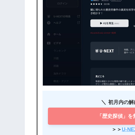
初月内の解
「歴史探偵」を
＞＞
U-N