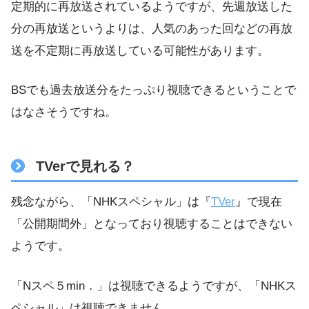
定期的に再放送されているようですが、先週放送した
分の再放送というよりは、人気のあった回などの再放
送を不定期に再放送している可能性があります。
BSでも過去放送分をたっぷり視聴できるということで
はなさそうですね。
TVerで見れる？
残念ながら、「NHKスペシャル」は『
TVer
』で現在
「公開期間外」となっており視聴することはできない
ようです。
「Nスペ５min．」は視聴できるようですが、「NHKス
ペシャル」は視聴できません。