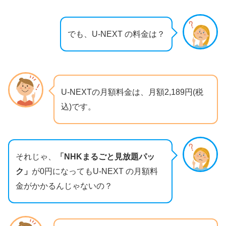
でも、U-NEXT の料金は？
U-NEXTの月額料金は、月額2,189円(税
込)です。
それじゃ、
「
NHKまるごと見放題パッ
ク
」
が0円になってもU-NEXT の月額料
金がかかるんじゃないの？