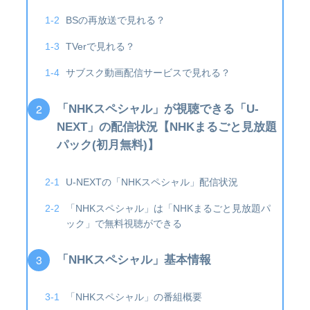
BSの再放送で見れる？
TVerで見れる？
サブスク動画配信サービスで見れる？
「NHKスペシャル」が視聴できる「U-
NEXT」の配信状況【NHKまるごと見放題
パック(初月無料)】
U-NEXTの「NHKスペシャル」配信状況
「NHKスペシャル」は「NHKまるごと見放題パ
ック」で無料視聴ができる
「NHKスペシャル」基本情報
「NHKスペシャル」の番組概要