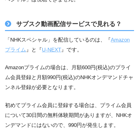
サブスク動画配信サービスで見れる？
「NHKスペシャル」を配信しているのは、『
Amazon
プライム
』と『
U-NEXT
』です。
Amazonプライムの場合は、月額600円(税込)のプライ
ム会員登録と月額990円(税込)のNHKオンデマンドチャ
ンネル登録が必要となります。
初めてプライム会員に登録する場合は、プライム会員
について30日間の無料体験期間がありますが、NHKオ
ンデマンドにはないので、990円が発生します。