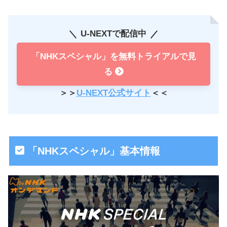
U-NEXTで配信中
「NHKスペシャル」を無料トライアルで見
る
＞＞
U-NEXT公式サイト
＜＜
「NHKスペシャル」基本情報