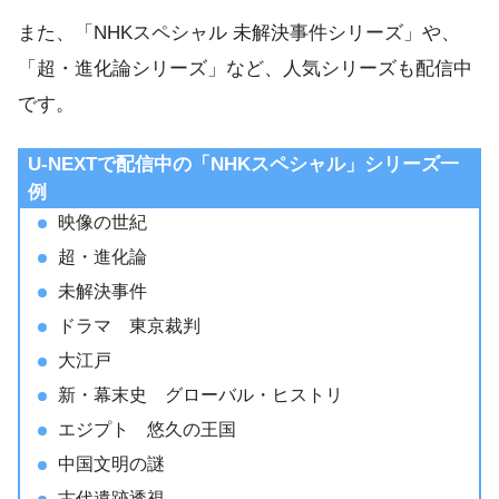
また、「NHKスペシャル 未解決事件シリーズ」や、
「超・進化論シリーズ」など、人気シリーズも配信中
です。
U-NEXTで配信中の「NHKスペシャル」シリーズ一
例
映像の世紀
超・進化論
未解決事件
ドラマ 東京裁判
大江戸
新・幕末史 グローバル・ヒストリ
エジプト 悠久の王国
中国文明の謎
古代遺跡透視