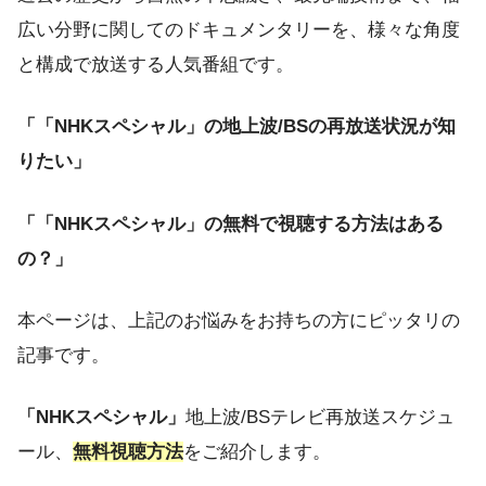
広い分野に関してのドキュメンタリーを、様々な角度
と構成で放送する人気番組です。
「「NHKスペシャル」の地上波/BSの再放送状況が知
りたい」
「「NHKスペシャル」の無料で視聴する方法はある
の？」
本ページは、上記のお悩みをお持ちの方にピッタリの
記事です。
「NHKスペシャル」
地上波/BSテレビ再放送スケジュ
ール、
無料視聴方法
をご紹介します。