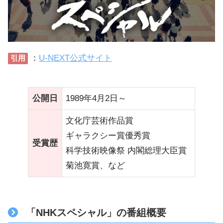
：
U-NEXT公式サイト
引用
公開日
1989年4月2日～
文化庁芸術作品賞
ギャラクシー賞優秀賞
受賞歴
科学技術映像祭 内閣総理大臣賞
菊池寛賞、など
「NHKスペシャル」の番組概要