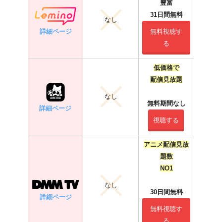
豊富
31日間無料
なし
詳細ページ
無料視聴す
る
低価格で
配信見放題
なし
無料期間なし
詳細ページ
視聴する
アニメ配信見放
題数
NO1
なし
30日間無料
詳細ページ
無料視聴す
る