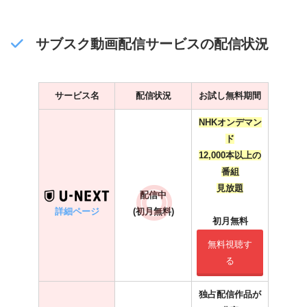
サブスク動画配信サービスの配信状況
サービス名
配信状況
お試し無料期間
NHKオンデマン
ド
12,000本以上の
番組
見放題
配信中
詳細ページ
(初月無料)
初月無料
無料視聴す
る
独占配信作品が