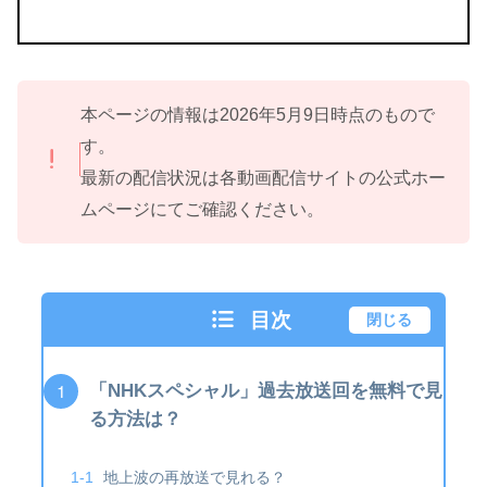
本ページの情報は2026年5月9日時点のもので
す。
最新の配信状況は各動画配信サイトの公式ホー
ムページにてご確認ください。
目次
閉じる
「NHKスペシャル」過去放送回を無料で見
る方法は？
地上波の再放送で見れる？