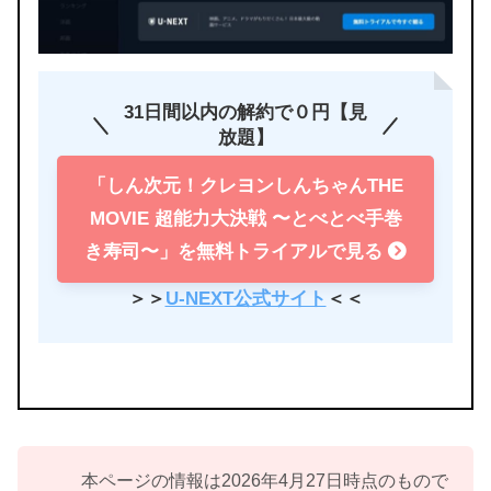
31日間以内の解約で０円【見
放題】
「しん次元！クレヨンしんちゃんTHE
MOVIE 超能力大決戦 〜とべとべ手巻
き寿司〜」を無料トライアルで見る
＞＞
U-NEXT公式サイト
＜＜
本ページの情報は2026年4月27日時点のもので