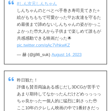
#しん次元しんちゃん
しんちゃんのとべとべ手巻き寿司見てきた⭐️
絵がもちもちで可愛かった💛お友達を守るた
め最後まで諦めないしんちゃんの姿がかっこ
よかった🥹大人から子供まで楽しめて誰もが
共感感動できる映画だった🌟
pic.twitter.com/qAc7VhkwKZ
— 赫 (@jj86_suk)
August 14, 2023
昨日観た！
評価も賛否両論ある感じだし3DCGが苦手で
あまり期待してなかったんだけどめっっっっ
ちゃ良かったー個人的に猛烈に刺さった🥹
ここ10年のクレしん映画の中で1番好きだっ