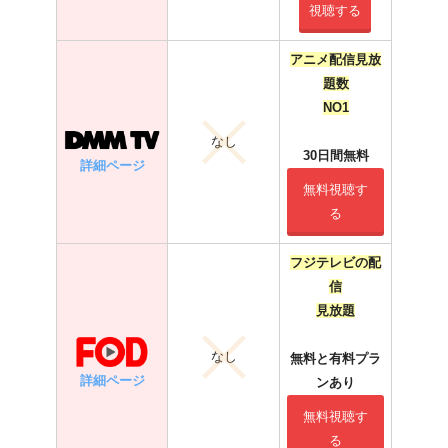
視聴する
アニメ配信見放
題数
NO1
なし
30日間無料
詳細ページ
無料視聴す
る
フジテレビの配
信
見放題
なし
無料と有料プラ
詳細ページ
ンあり
無料視聴す
る