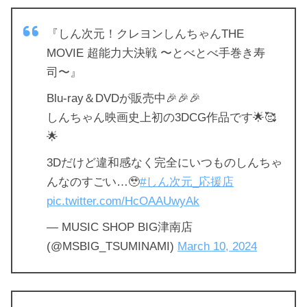
『しん次元！クレヨンしんちゃんTHE
MOVIE 超能力大決戦 〜とべとべ手巻き寿
司〜』
Blu-ray＆DVDが販売中🎉🎉🎉
しんちゃん映画史上初の3DCG作品です🌟🥰
🌟
3Dだけど違和感なく完全にいつものしんちゃ
んなのすごい…🥹
#しん次元_応援店
pic.twitter.com/HcOAAUwyAk
— MUSIC SHOP BIG津南店
(@MSBIG_TSUMINAMI)
March 10, 2024