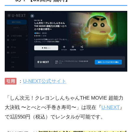
：
U-NEXT公式サイト
引用
「しん次元！クレヨンしんちゃんTHE MOVIE 超能力
大決戦 〜とべとべ手巻き寿司〜」は現在『
U-NEXT
』
で1話550円（税込）でレンタルが可能です。