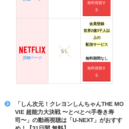
無料視聴す
る
会員登録
世界2億3千人以
上の
配信サービス
なし
詳細ページ
無料期間なし
無料視聴す
る
「しん次元！クレヨンしんちゃんTHE MO
VIE 超能力大決戦 〜とべとべ手巻き寿
司〜」の動画視聴は「U-NEXT」がおすす
め！【31日間 無料】