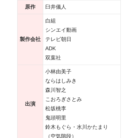
原作
臼井儀人
白組
シンエイ動画
製作会社
テレビ朝日
ADK
双葉社
小林由美子
ならはしみき
森川智之
こおろぎさとみ
出演
松坂桃李
鬼頭明里
鈴木もぐら・水川かたまり
（空気階段）