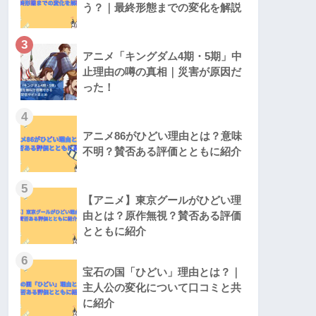
う？｜最終形態までの変化を解説
3
アニメ「キングダム4期・5期」中
止理由の噂の真相｜災害が原因だ
った！
4
アニメ86がひどい理由とは？意味
不明？賛否ある評価とともに紹介
5
【アニメ】東京グールがひどい理
由とは？原作無視？賛否ある評価
とともに紹介
6
宝石の国「ひどい」理由とは？｜
主人公の変化について口コミと共
に紹介