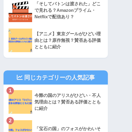
「そしてバトンは渡された」どこ
で見れる？Amazonプライム・
Netflixで配信あり？
【アニメ】東京グールがひどい理
由とは？原作無視？賛否ある評価
とともに紹介
同じカテゴリーの人気記事
1
今際の国のアリスがひどい・不人
気理由とは？賛否ある評価ととも
に紹介
2
「宝石の国」のフォスがかわいそ