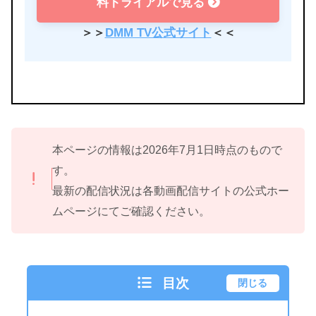
料トライアルで見る
＞＞
DMM TV公式サイト
＜＜
本ページの情報は2026年7月1日時点のもので
す。
最新の配信状況は各動画配信サイトの公式ホー
ムページにてご確認ください。
目次
閉じる