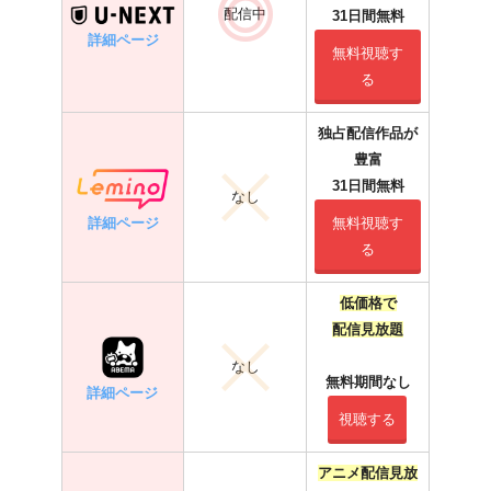
配信中
31日間無料
詳細ページ
無料視聴す
る
独占配信作品が
豊富
31日間無料
なし
詳細ページ
無料視聴す
る
低価格で
配信見放題
なし
無料期間なし
詳細ページ
視聴する
アニメ配信見放