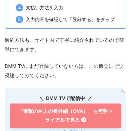
支払い方法を入力
入力内容を確認して「登録する」をタップ
解約方法も、サイト内で丁寧に紹介されているので簡
単にできます。
DMM TVにまだ登録していない方は、この機会にぜひ
視聴してみてください。
DMM TVで配信中
「進撃の巨人の番外編（OVA）」を無料ト
ライアルで見る