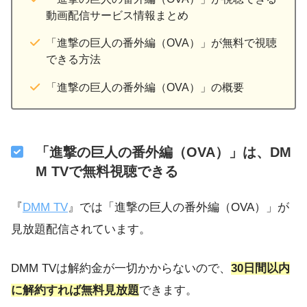
動画配信サービス情報まとめ
「進撃の巨人の番外編（OVA）」が無料で視聴
できる方法
「進撃の巨人の番外編（OVA）」の概要
「進撃の巨人の番外編（OVA）」は、DM
M TVで無料視聴できる
『
DMM TV
』では「進撃の巨人の番外編（OVA）」が
見放題配信されています。
DMM TVは解約金が一切かからないので、
30日間以内
に解約すれば無料見放題
できます。