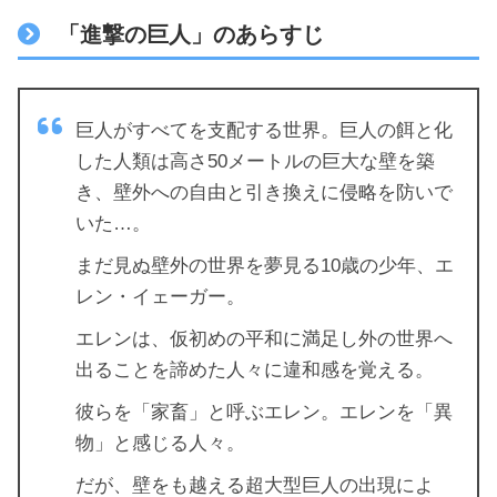
「進撃の巨人」のあらすじ
巨人がすべてを支配する世界。巨人の餌と化
した人類は高さ50メートルの巨大な壁を築
き、壁外への自由と引き換えに侵略を防いで
いた…。
まだ見ぬ壁外の世界を夢見る10歳の少年、エ
レン・イェーガー。
エレンは、仮初めの平和に満足し外の世界へ
出ることを諦めた人々に違和感を覚える。
彼らを「家畜」と呼ぶエレン。エレンを「異
物」と感じる人々。
だが、壁をも越える超大型巨人の出現によ