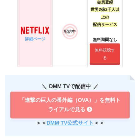
会員登録
世界2億3千人以
上の
配信サービス
配信中
詳細ページ
無料期間なし
無料視聴す
る
DMM TVで配信中
「進撃の巨人の番外編（OVA）」を無料ト
ライアルで見る
＞＞
DMM TV公式サイト
＜＜