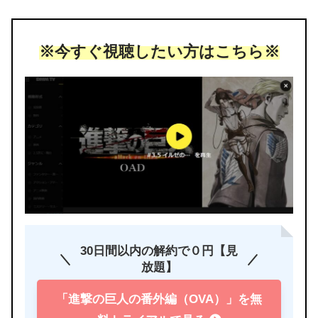
※今すぐ視聴したい方はこちら※
30日間以内の解約で０円【見
放題】
「進撃の巨人の番外編（OVA）」を無