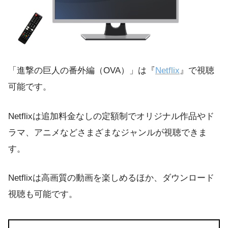
「進撃の巨人の番外編（OVA）」は『
Netflix
』で視聴
可能です。
Netflixは追加料金なしの定額制でオリジナル作品やド
ラマ、アニメなどさまざまなジャンルが視聴できま
す。
Netflixは高画質の動画を楽しめるほか、ダウンロード
視聴も可能です。