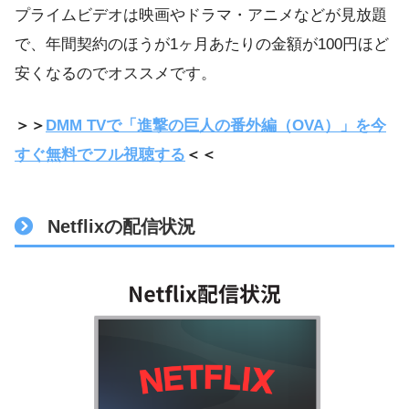
プライムビデオは映画やドラマ・アニメなどが見放題
で、年間契約のほうが1ヶ月あたりの金額が100円ほど
安くなるのでオススメです。
＞＞
DMM TVで「進撃の巨人の番外編（OVA）」を今
すぐ無料でフル視聴する
＜＜
Netflixの配信状況