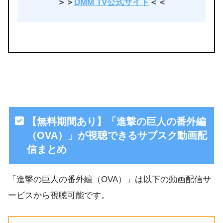
＞＞
DMM TV公式サイト
＜＜
【無料期間あり】「進撃の巨人の番外編
（OVA）」が視聴できるサブスク動画配
信まとめ
「進撃の巨人の番外編（OVA）」は以下の動画配信サ
ービスから視聴可能です。