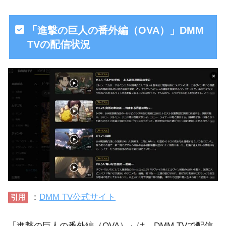
「進撃の巨人の番外編（OVA）」DMM
TVの配信状況
：
DMM TV公式サイト
引用
「進撃の巨人の番外編（OVA）」は、DMM TVで配信