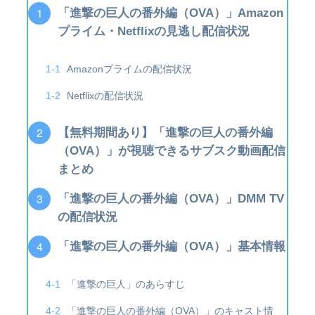
「進撃の巨人の番外編（OVA）」Amazon
プライム・Netflixの見逃し配信状況
Amazonプライムの配信状況
Netflixの配信状況
【無料期間あり】「進撃の巨人の番外編
（OVA）」が視聴できるサブスク動画配信
まとめ
「進撃の巨人の番外編（OVA）」DMM TV
の配信状況
「進撃の巨人の番外編（OVA）」基本情報
「進撃の巨人」のあらすじ
「進撃の巨人の番外編（OVA）」のキャスト情