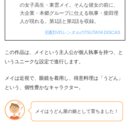
の女子高生・東雲メイ。そんな彼女の前に、
大企業・本郷グループに仕える執事・柴田理
人が現れる。第1話と第2話を収録。
宅配DVDレンタルのTSUTAYA DISCAS
この作品は、メイという主人公が個人執事を持つ、と
いうユニークな設定で進行します。
メイは近視で、眼鏡を着用し、得意料理は「うどん」
という、個性豊かなキャラクター。
メイはうどん屋の娘として育ちました！