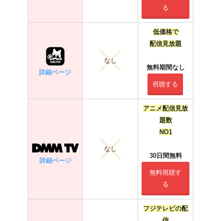
る
低価格で
配信見放題
なし
無料期間なし
詳細ページ
視聴する
アニメ配信見放
題数
NO1
なし
30日間無料
詳細ページ
無料視聴す
る
フジテレビの配
信