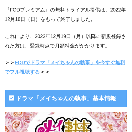
『FODプレミアム』の無料トライアル提供は、2022年
12月18日（日）をもって終了しました。
これにより、2022年12月19日（月）以降に新規登録さ
れた方は、登録時点で月額料金がかかります。
＞＞
FODでドラマ「メイちゃんの執事」を今すぐ無料
でフル視聴する
＜＜
ドラマ「メイちゃんの執事」基本情報