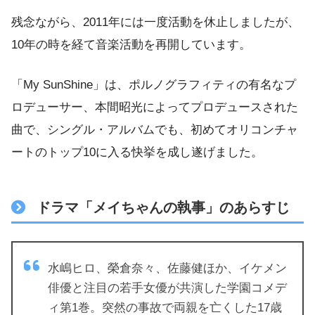
残念ながら、2011年には一度活動を休止しましたが、
10年の時を経て音楽活動を再開しています。
「My SunShine」は、ポルノグラフィティの有名なプ
ロデューサー、本間昭光によってプロデュースされた
曲で、シングル・アルバムでも、初めてオリコンチャ
ートのトップ10に入る快挙を成し遂げました。
ドラマ「メイちゃんの執事」のあらすじ
水嶋ヒロ、榮倉奈々、佐藤健ほか、イケメン
俳優と注目の若手女優が共演した学園コメデ
ィ第1巻。突然の事故で両親を亡くした17歳