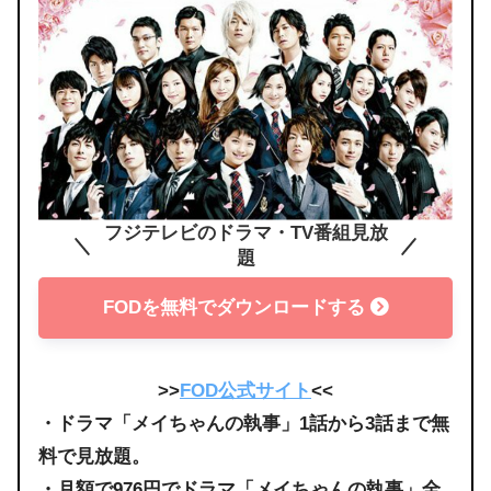
フジテレビのドラマ・TV番組見放
題
FODを無料でダウンロードする
>>
FOD公式サイト
<<
・ドラマ「メイちゃんの執事」1話から3話まで無
料で見放題。
・月額
で976円でドラマ「メイちゃんの執事」全