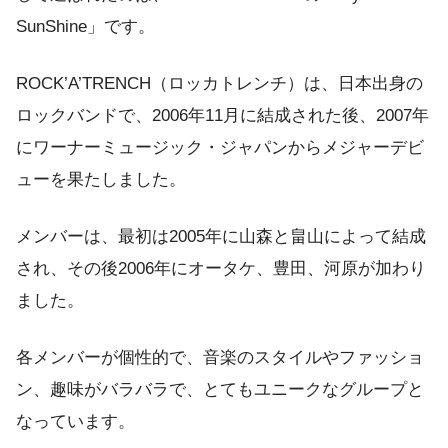
SunShine」です。
ROCK’A’TRENCH（ロッカトレンチ）は、日本出身の
ロックバンドで、2006年11月に結成された後、2007年
にワーナーミュージック・ジャパンからメジャーデビ
ューを果たしました。
メンバーは、最初は2005年に山森と畠山によって結成
され、その後2006年にオータケ、豊田、河原が加わり
ました。
各メンバーが個性的で、音楽のスタイルやファッショ
ン、趣味がバラバラで、とてもユニークなグループと
なっています。