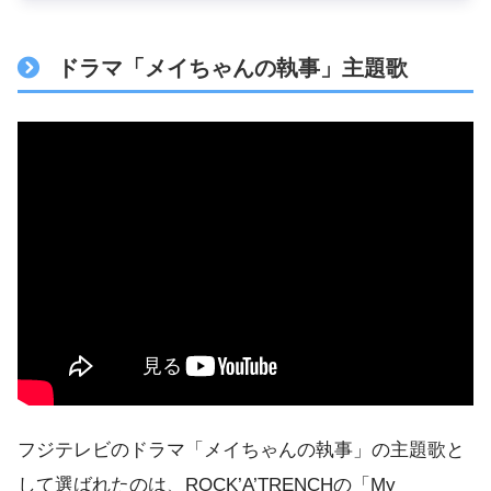
ドラマ「メイちゃんの執事」主題歌
フジテレビのドラマ「メイちゃんの執事」の主題歌と
して選ばれたのは、ROCK’A’TRENCHの「My