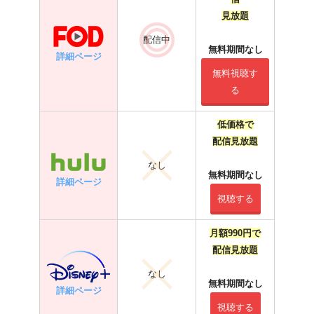
見放題
配信中
無料期間なし
詳細ページ
無料視聴す
る
低価格で
配信見放題
なし
無料期間なし
詳細ページ
視聴する
月額990円で
配信見放題
なし
無料期間なし
詳細ページ
視聴する