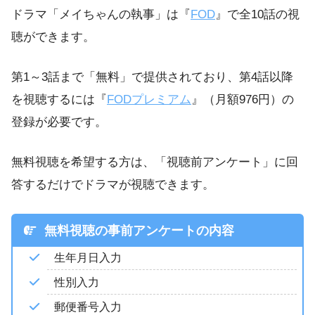
ドラマ「メイちゃんの執事」は『
FOD
』で全10話の視
聴ができます。
第1～3話まで「無料」で提供されており、第4話以降
を視聴するには『
FODプレミアム
』（月額976円）の
登録が必要です。
無料視聴を希望する方は、「視聴前アンケート」に回
答するだけでドラマが視聴できます。
無料視聴の事前アンケートの内容
生年月日入力
性別入力
郵便番号入力