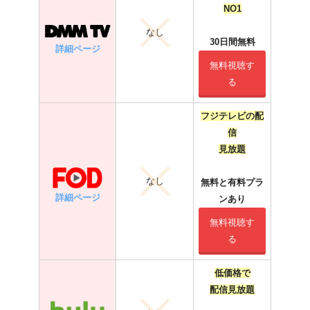
NO1
なし
30日間無料
詳細ページ
無料視聴す
る
フジテレビの配
信
見放題
なし
無料と有料プラ
詳細ページ
ンあり
無料視聴す
る
低価格で
配信見放題