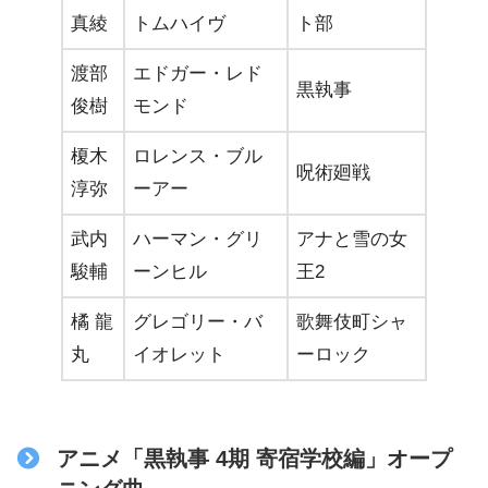
真綾
トムハイヴ
ト部
渡部
エドガー・レド
黒執事
俊樹
モンド
榎木
ロレンス・ブル
呪術廻戦
淳弥
ーアー
武内
ハーマン・グリ
アナと雪の女
駿輔
ーンヒル
王2
橘 龍
グレゴリー・バ
歌舞伎町シャ
丸
イオレット
ーロック
アニメ「黒執事 4期 寄宿学校編」オープ