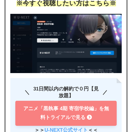
※今すぐ視聴したい方はこちら※
31日間以内の解約で０円【見
放題】
アニメ「黒執事 4期 寄宿学校編」を無
料トライアルで見る
＞＞
U-NEXT公式サイト
＜＜