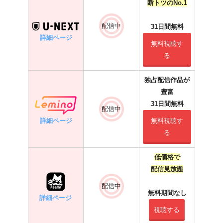
断トツのNo.1
配信中
31日間無料
詳細ページ
無料視聴す
る
独占配信作品が
豊富
31日間無料
配信中
詳細ページ
無料視聴す
る
低価格で
配信見放題
配信中
無料期間なし
詳細ページ
視聴する