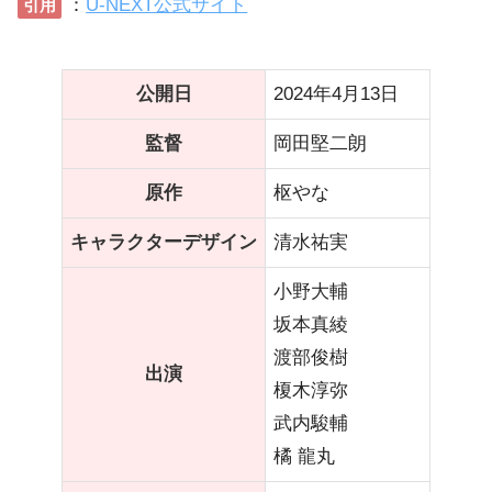
：
U-NEXT公式サイト
引用
公開日
2024年4月13日
監督
岡田堅二朗
原作
枢やな
キャラクターデザイン
清水祐実
小野大輔
坂本真綾
渡部俊樹
出演
榎木淳弥
武内駿輔
橘 龍丸