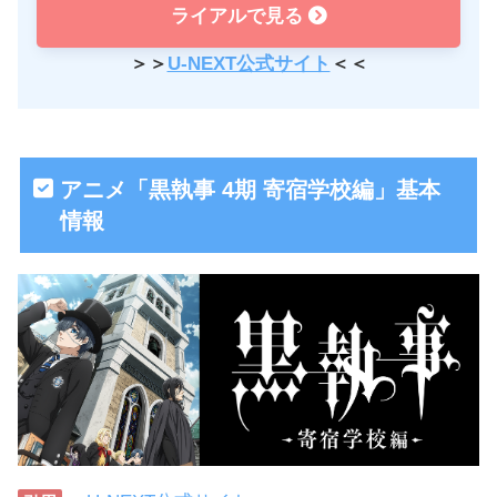
ライアルで見る
＞＞
U-NEXT公式サイト
＜＜
アニメ「黒執事 4期 寄宿学校編」基本
情報