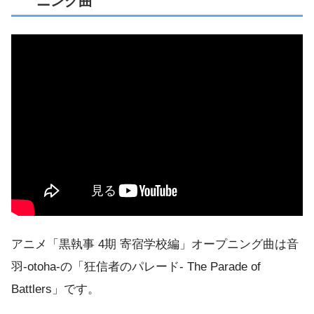
ニング曲
アニメ「黒執事 4期 寄宿学校編」オープニング曲は音
羽-otoha-の「狂信者のパレード- The Parade of
Battlers」です。