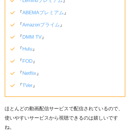
『
Leminoプレミアム
』
『
ABEMAプレミアム
』
『
Amazonプライム
』
『
DMM TV
』
『
Hulu
』
『
FOD
』
『
Netflix
』
『
TVer
』
ほとんどの動画配信サービスで配信されているので、
使いやすいサービスから視聴できるのは嬉しいです
ね。