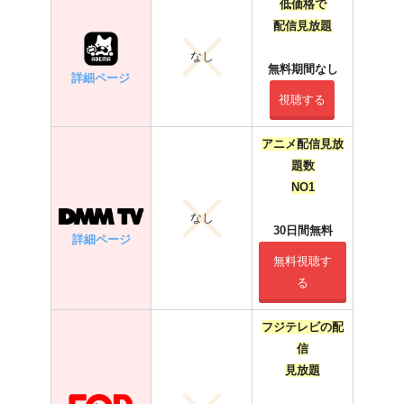
低価格で
配信見放題
なし
無料期間なし
詳細ページ
視聴する
アニメ配信見放
題数
NO1
なし
30日間無料
詳細ページ
無料視聴す
る
フジテレビの配
信
見放題