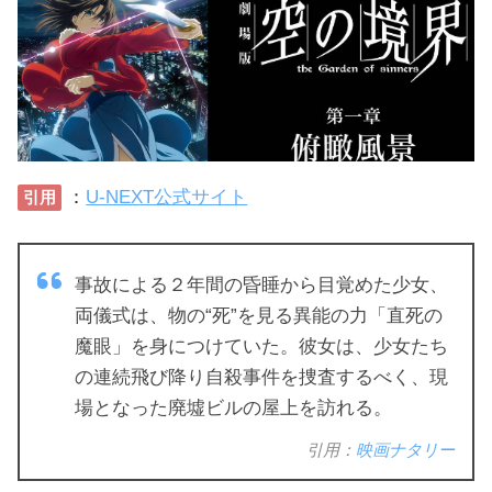
：
U-NEXT公式サイト
引用
事故による２年間の昏睡から目覚めた少女、
両儀式は、物の“死”を見る異能の力「直死の
魔眼」を身につけていた。彼女は、少女たち
の連続飛び降り自殺事件を捜査するべく、現
場となった廃墟ビルの屋上を訪れる。
引用：
映画ナタリー