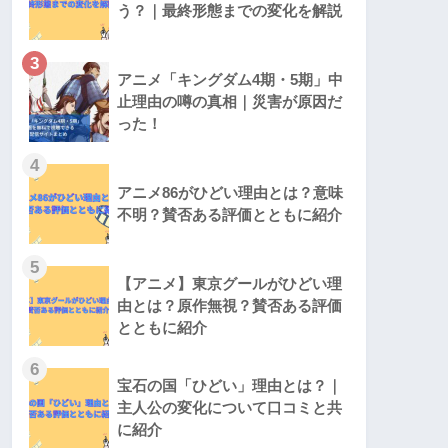
う？｜最終形態までの変化を解説
3
アニメ「キングダム4期・5期」中
止理由の噂の真相｜災害が原因だ
った！
4
アニメ86がひどい理由とは？意味
不明？賛否ある評価とともに紹介
5
【アニメ】東京グールがひどい理
由とは？原作無視？賛否ある評価
とともに紹介
6
宝石の国「ひどい」理由とは？｜
主人公の変化について口コミと共
に紹介