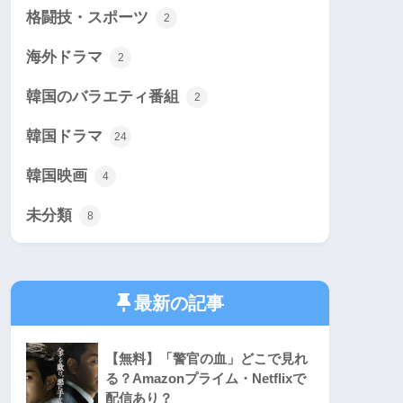
格闘技・スポーツ
2
海外ドラマ
2
韓国のバラエティ番組
2
韓国ドラマ
24
韓国映画
4
未分類
8
最新の記事
【無料】「警官の血」どこで見れ
る？Amazonプライム・Netflixで
配信あり？