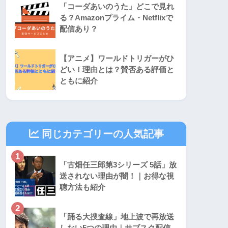
「コーダあいのうた」どこで見れ
る？Amazonプライム・Netflixで
配信あり？
【アニメ】ワールドトリガーがひ
どい！理由とは？賛否ある評価と
ともに紹介
同じカテゴリーの人気記事
1
「古畑任三郎第3シリーズ 5話」放
送されない理由が闇！｜お得な視
聴方法も紹介
2
「踊る大捜査線」地上波で再放送
しない5つの理由｜サブスク配信