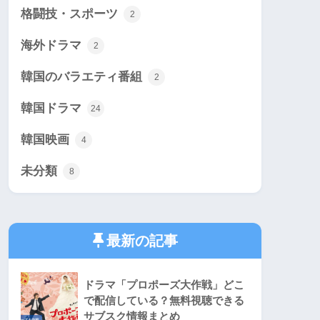
格闘技・スポーツ
2
海外ドラマ
2
韓国のバラエティ番組
2
韓国ドラマ
24
韓国映画
4
未分類
8
最新の記事
ドラマ「プロポーズ大作戦」どこ
で配信している？無料視聴できる
サブスク情報まとめ