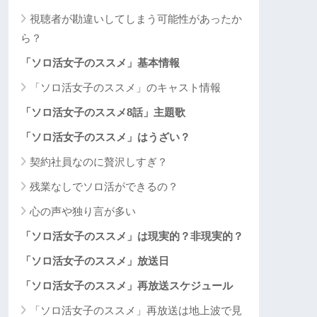
視聴者が勘違いしてしまう可能性があったか
ら？
「ソロ活女子のススメ」基本情報
「ソロ活女子のススメ」のキャスト情報
「ソロ活女子のススメ8話」主題歌
「ソロ活女子のススメ」はうざい？
契約社員なのに贅沢しすぎ？
残業なしでソロ活ができるの？
心の声や独り言が多い
「ソロ活女子のススメ」は現実的？非現実的？
「ソロ活女子のススメ」放送日
「ソロ活女子のススメ」再放送スケジュール
「ソロ活女子のススメ」再放送は地上波で見