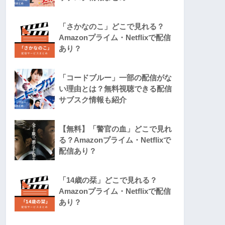
「さかなのこ」どこで見れる？
Amazonプライム・Netflixで配信
あり？
「コードブルー」一部の配信がな
い理由とは？無料視聴できる配信
サブスク情報も紹介
【無料】「警官の血」どこで見れ
る？Amazonプライム・Netflixで
配信あり？
「14歳の栞」どこで見れる？
Amazonプライム・Netflixで配信
あり？