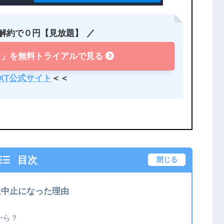
の解約で０円【見放題】
メ」を無料トライアルで見る
EXT公式サイト
＜＜
目次
閉じる
送中止になった理由
から？