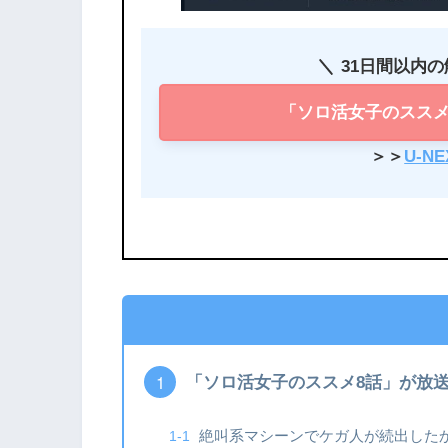
31日間以内
「ソロ活女子のスス
＞＞
U-N
「ソロ活女子のススメ8話」が放
絶叫系マシーンでケガ人が続出した