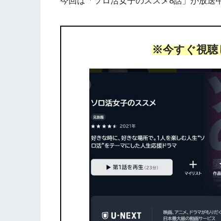
今回は「ソロ活女子のススメ8話」が放送
※今すぐ視聴