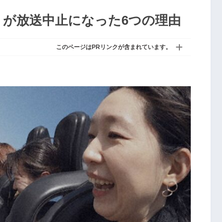
」が放送中止になった6つの理由
このページはPRリンクが含まれています。