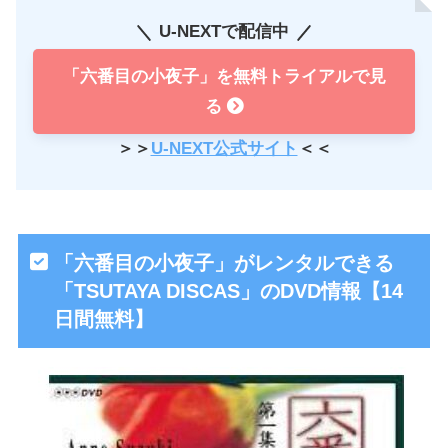
U-NEXTで配信中
「六番目の小夜子」を無料トライアルで見
る
＞＞
U-NEXT公式サイト
＜＜
「六番目の小夜子」がレンタルできる
「TSUTAYA DISCAS」のDVD情報【14
日間無料】