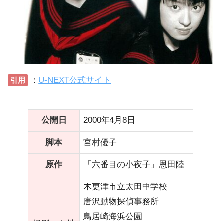
：
U-NEXT公式サイト
引用
公開日
2000年4月8日
脚本
宮村優子
原作
「六番目の小夜子」恩田陸
木更津市立太田中学校
唐沢動物探偵事務所
鳥居崎海浜公園