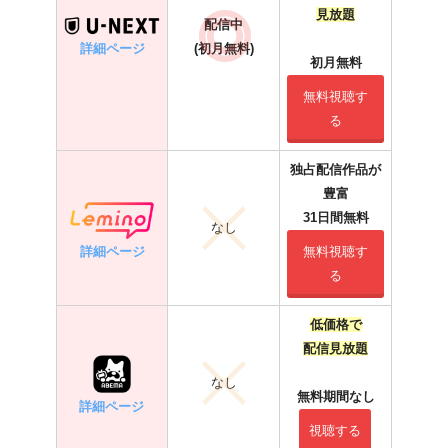
見放題
配信中
詳細ページ
(初月無料)
初月無料
無料視聴す
る
独占配信作品が
豊富
31日間無料
なし
詳細ページ
無料視聴す
る
低価格で
配信見放題
なし
無料期間なし
詳細ページ
視聴する