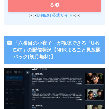
る
＞＞
U-NEXT公式サイト
＜＜
「六番目の小夜子」が視聴できる「U-N
EXT」の配信状況【NHKまるごと見放題
パック(初月無料)】