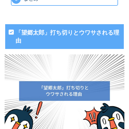
「望郷太郎」打ち切りとウワサされる理
由