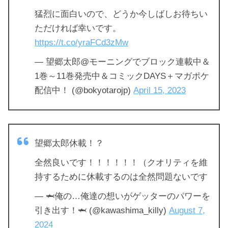
猛烈に面白いので、どうか今しばしお待ちい
ただければ幸いです。
https://t.co/yraFCd3zMw
— 望郷太郎@モーニングでブロック連載中＆
1巻～11巻発売中＆コミックDAYS＋マガポケ
配信中！ (@bokyotarojp)
April 15, 2023
望郷太郎休載！？
全然良いです！！！！！！（クオリティを維
持するために休載するのは全然問題ないです
— 🦈俺の…俺達の想いがゲッターのパワーを
引き出す！🦈 (@kawashima_killy)
August 7,
2024