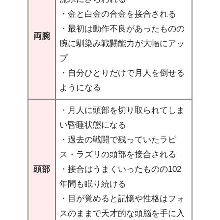
・金と白金の合金を接合される
・最初は動作不良があったものの
両腕
腕に馴染み戦闘能力が大幅にアッ
プ
・自分ひとりだけで月人を倒せる
ようになる
・月人に頭部を切り取られてしま
い昏睡状態になる
・過去の戦闘で残っていたラピ
ス・ラズリの頭部を接合される
頭部
・接合はうまくいったものの102
年間も眠り続ける
・目が覚めると記憶や性格はフォ
スのままで天才的な頭脳を手に入