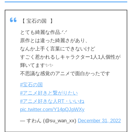
【 宝石の国⠀】
とても綺麗な作品.ᐟ.ᐟ
原作とは違った綺麗さがあり、
なんか上手く言葉にできないけど
すごく惹かれるしキャラクター1人1人個性が
輝いてます✨✨
不思議な感覚のアニメで面白かったです
#宝石の国
#アニメ好きと繋がりたい
#アニメ好きな人RT・いいね
pic.twitter.com/Y14pQJpWXy
— すわん (@su_wan_xx)
December 31, 2022